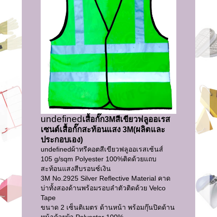
undefined
เสื้อกั๊ก3Mสีเขียวฟลูออเรส
เซนต์เสื้อกั๊กสะท้อนแสง 3M(ผลิตและ
ประกอบเอง)
undefined
ผ้าทรีคอตสีเขียวฟลูออเรสเซ้นส์
105 g/sqm Polyester 100%ติดด้วยแถบ
สะท้อนแสงสีบรอนซ์เงิน
3M No.2925 Silver Reflective Material คาด
บ่าทั้งสองด้านพร้อมรอบลำตัวติดด้วย Velco
Tape
ขนาด 2 เซ็นติเมตร ด้านหน้า พร้อมกุ๊นปิดด้าน
หน้าด้วยผ้า Polyester 100%