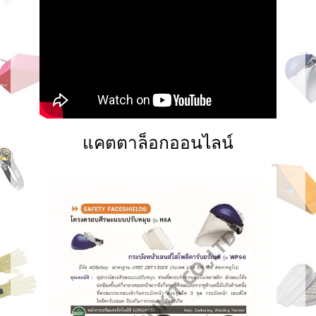
แคตตาล็อกออนไลน์