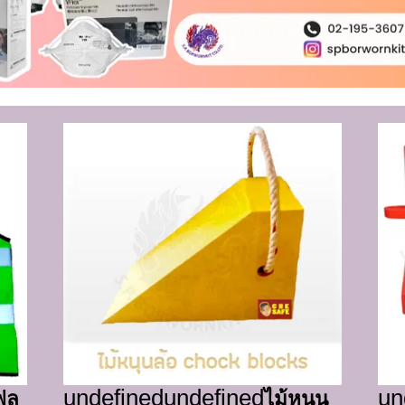
undefined
undefined
un
ฟลู
ไม้หนุน