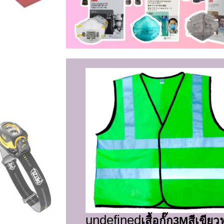
undefined
เสื้อกั๊ก3Mสีเขียว