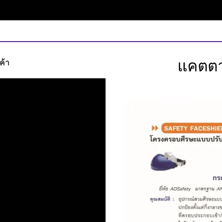
แคตตา
ค้า