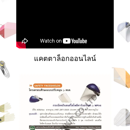
แคตตาล็อกออนไลน์