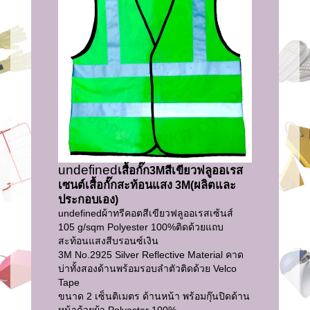
undefined
เสื้อกั๊ก3Mสีเขียวฟลูออเรส
เซนต์เสื้อกั๊กสะท้อนแสง 3M(ผลิตและ
ประกอบเอง)
undefined
ผ้าทรีคอตสีเขียวฟลูออเรสเซ้นส์
105 g/sqm Polyester 100%ติดด้วยแถบ
สะท้อนแสงสีบรอนซ์เงิน
3M No.2925 Silver Reflective Material คาด
บ่าทั้งสองด้านพร้อมรอบลำตัวติดด้วย Velco
Tape
ขนาด 2 เซ็นติเมตร ด้านหน้า พร้อมกุ๊นปิดด้าน
หน้าด้วยผ้า Polyester 100%