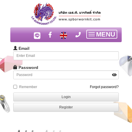
MENU
Toggle
navigation
Email
Password
Remember
Forgot password?
Login
Register