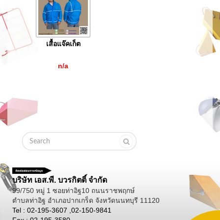
เสื้อแจ๊คเก็ต
n/a
บริษัท เอส.พี. บวรกิตติ์ จำกัด
99/750 หมู่ 1 ซอยท่าอิฐ10 ถนนราชพฤกษ์
ตำบลท่าอิฐ อำเภอปากเกร็ด จังหวัดนนทบุรี 11120
Tel : 02-195-3607 ,02-150-9841