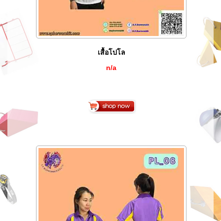
เสื้อโปโล
n/a